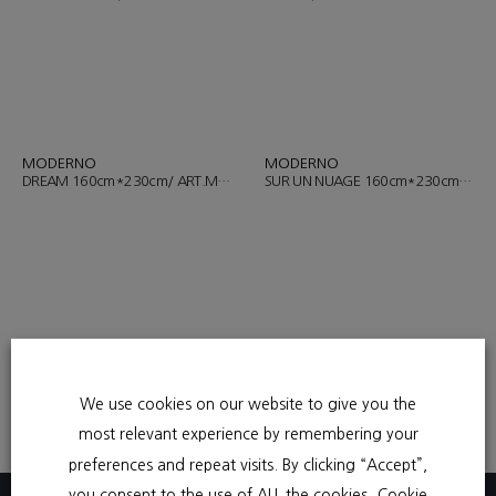
MODERNO
MODERNO
DREAM 160cm*230cm/ ART.MZ008
SUR UN NUAGE 160cm*230cm/ ART.MZ007
MODERNO
MODERNO
ABC B 120cm/ ART.MZ009
ABC G 120cm/ ART.MZ010
We use cookies on our website to give you the
most relevant experience by remembering your
preferences and repeat visits. By clicking “Accept”,
you consent to the use of ALL the cookies.
Cookie