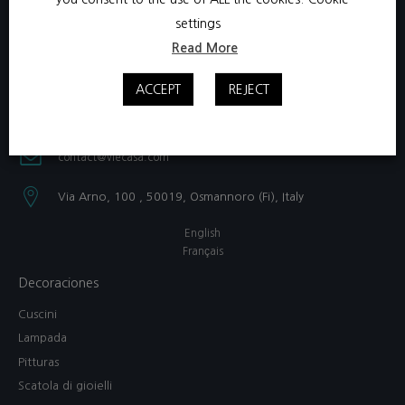
settings
Read More
ACCEPT
REJECT
+39 331 3801750​
contact@viecasa.com
Via Arno, 100 , 50019, Osmannoro (Fi), Italy​
English
Français
Decoraciones
Cuscini
Lampada
Pitturas
Scatola di gioielli