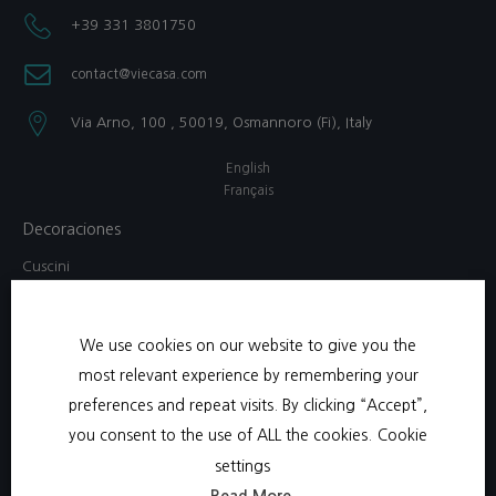
+39 331 3801750​
contact@viecasa.com
Via Arno, 100 , 50019, Osmannoro (Fi), Italy​
English
Français
Decoraciones
Cuscini
Lampada
Pitturas
We use cookies on our website to give you the
Scatola di gioielli
most relevant experience by remembering your
Specchi
preferences and repeat visits. By clicking “Accept”,
Vassoi
you consent to the use of ALL the cookies.
Cookie
Abbigliamento da casa
settings
Bambini
Read More