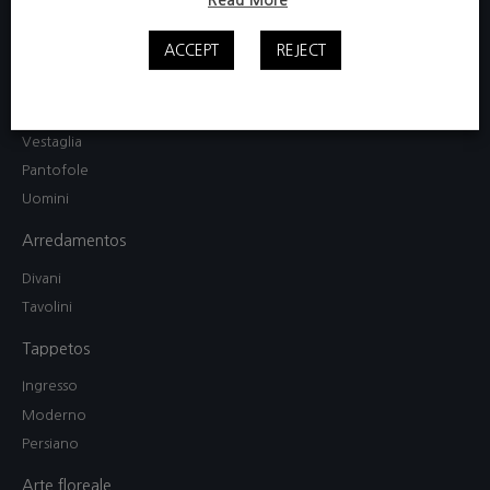
Donne
ACCEPT
REJECT
Camicia da notte / Abito
Completo pigiama
Mamma e figlia
Vestaglia
Pantofole
Uomini
Arredamentos
Divani
Tavolini
Tappetos
Ingresso
Moderno
Persiano
Arte floreale