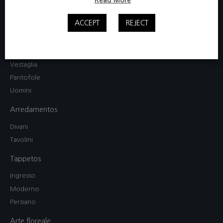
Donne
ACCEPT
REJECT
Camicia da notte / Abito
Completo pigiama
Mamma e figlia
Vestaglia
Pantofole
Uomini
Arredamentos
Divani
Tavolini
Tappetos
Ingresso
Moderno
Persiano
Arte floreale