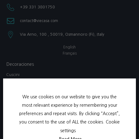
+39 331 3801750​
contact@viecasa.com
Via Arno, 100 , 50019, Osmannoro (Fi), Italy​
English
Français
Decoraciones
Cuscini
Lampada
Pitturas
We use cookies on our website to give you the
Scatola di gioielli
most relevant experience by remembering your
Specchi
preferences and repeat visits. By clicking “Accept”,
Vassoi
you consent to the use of ALL the cookies.
Cookie
Abbigliamento da casa
settings
Bambini
Read More