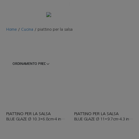
Home
/
Cucina
/
piattino per la salsa
PIATTINO PER LA SALSA
PIATTINO PER LA SALSA
BLUE GLAZE Ø 10.3*6.8cm-4 inches/ ART.YH006-1
BLUE GLAZE Ø 11*9.7cm-4.3 inches/ART.YH006-2