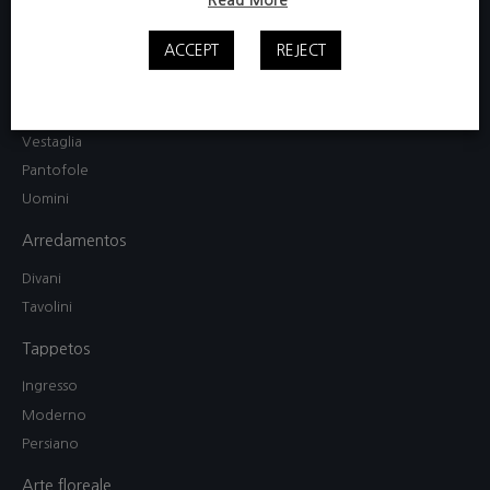
Donne
ACCEPT
REJECT
Camicia da notte / Abito
Completo pigiama
Mamma e figlia
Vestaglia
Pantofole
Uomini
Arredamentos
Divani
Tavolini
Tappetos
Ingresso
Moderno
Persiano
Arte floreale