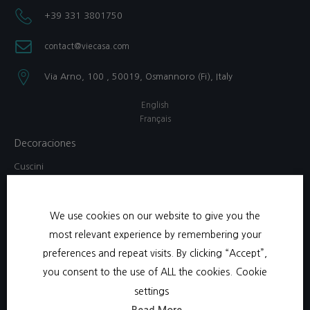
+39 331 3801750​
contact@viecasa.com
Via Arno, 100 , 50019, Osmannoro (Fi), Italy​
English
Français
Decoraciones
Cuscini
Lampada
Pitturas
We use cookies on our website to give you the
Scatola di gioielli
most relevant experience by remembering your
Specchi
preferences and repeat visits. By clicking “Accept”,
Vassoi
you consent to the use of ALL the cookies.
Cookie
Abbigliamento da casa
settings
Bambini
Read More