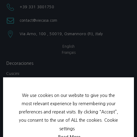
+39 331 3801750​
contact@viecasa.com
Via Arno, 100 , 50019, Osmannoro (Fi), Italy​
English
Français
Decoraciones
Cuscini
Lampada
Pitturas
We use cookies on our website to give you the
Scatola di gioielli
most relevant experience by remembering your
Specchi
preferences and repeat visits. By clicking “Accept”,
Vassoi
you consent to the use of ALL the cookies.
Cookie
Abbigliamento da casa
settings
Bambini
Read More