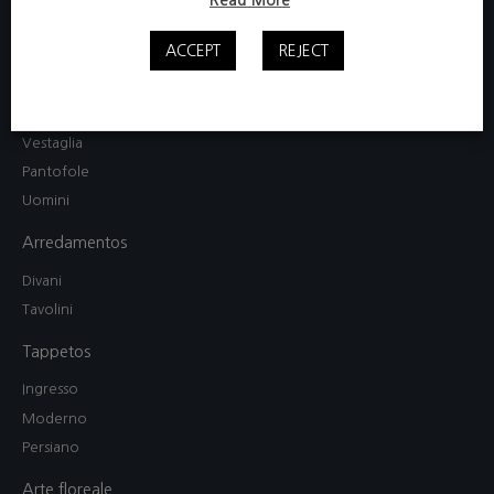
Donne
ACCEPT
REJECT
Camicia da notte / Abito
Completo pigiama
Mamma e figlia
Vestaglia
Pantofole
Uomini
Arredamentos
Divani
Tavolini
Tappetos
Ingresso
Moderno
Persiano
Arte floreale