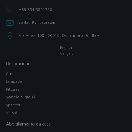
+39 331 3801750​
contact@viecasa.com
Via Arno, 100 , 50019, Osmannoro (Fi), Italy​
English
Français
Decoraciones
Cuscini
Lampada
Pitturas
Scatola di gioielli
Specchi
Vassoi
Abbigliamento da casa