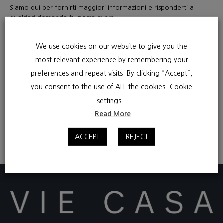
Siamo qui per fornirti maggiori informazioni e risponderti a
qualsiasi domanda tu possa avere.
Si prega di compilare il modulo a sinistra, così possiamo fornire
We use cookies on our website to give you the
un servizio rapido ed efficiente. Oppure contattaci direttamente
con l’indirizzo email o il numero di telefono qui sotto.
most relevant experience by remembering your
preferences and repeat visits. By clicking “Accept”,
Il negozio​
you consent to the use of ALL the cookies.
Cookie
settings
Adresse :
Via Arno, 100 , 50019, Osmannoro (Fi), Italy ​
Read More
Numero di telefono:
+39 331 3801750​
ACCEPT
REJECT
Courriel :
contact@viecasa.com