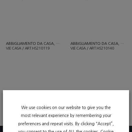
ABBIGLIAMENTO DA CASA
,
COMPLETO PIGIAMA
ABBIGLIAMENTO DA CASA
,
COMP
VIE CASA / ART.HS210119
VIE CASA / ART.HS210140
ABBIGLIAMENTO DA CASA
,
COMPLETO PIGIAMA
ABBIGLIAMENTO DA CASA
,
COMP
VIE CASA / ART.AHZ2217
VIE CASA / ART.AHZ2205
We use cookies on our website to give you the
most relevant experience by remembering your
preferences and repeat visits. By clicking “Accept”,
you consent to the use of ALL the cookies.
Cookie