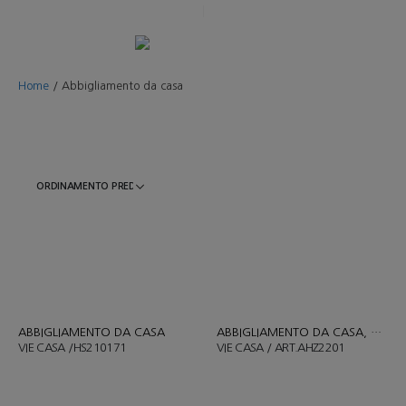
Home
/
Abbigliamento da casa
ABBIGLIAMENTO DA CASA
ABBIGLIAMENTO DA CASA
,
COMP
VIE CASA /HS210171
VIE CASA / ART.AHZ2201