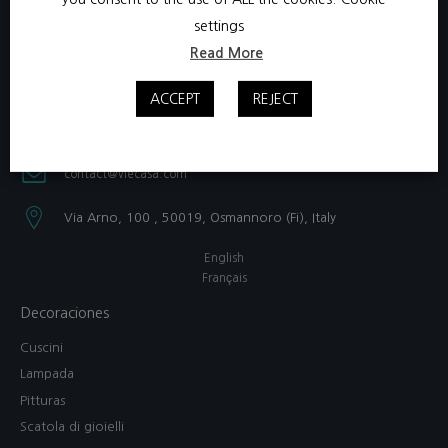
settings
Read More
ACCEPT
REJECT
+39 331 3801750​
contact@viecasa.com
Via Arno, 100 , 50019, Osmannoro (Fi), Italy​
English
Français
Decoraciones
Cuscini
Lampada
Pitturas
Scatola di gioielli