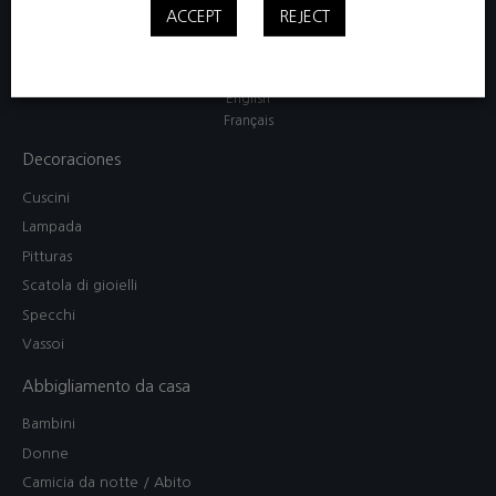
contact@viecasa.com
ACCEPT
REJECT
Via Arno, 100 , 50019, Osmannoro (Fi), Italy​
English
Français
Decoraciones
Cuscini
Lampada
Pitturas
Scatola di gioielli
Specchi
Vassoi
Abbigliamento da casa
Bambini
Donne
Camicia da notte / Abito