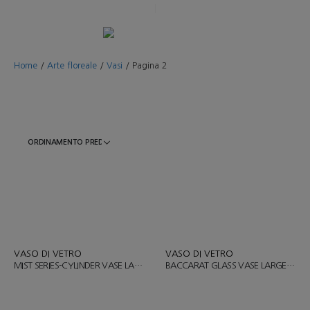
Home
/
Arte floreale
/
Vasi
/
Pagina 2
VASO DI VETRO
VASO DI VETRO
MIST SERIES-CYLINDER VASE LARGE /ART.CVH1008
BACCARAT GLASS VASE LARGE / ART.CVM1000