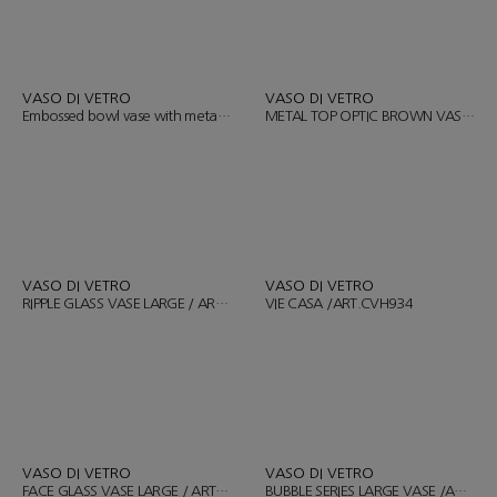
VASO DI VETRO
VASO DI VETRO
Embossed bowl vase with metal base large/ ART.CVH314
METAL TOP OPTIC BROWN VASE / ART.CVH1197
VASO DI VETRO
VASO DI VETRO
RIPPLE GLASS VASE LARGE / ART.CVH1593
VIE CASA /ART.CVH934
VASO DI VETRO
VASO DI VETRO
FACE GLASS VASE LARGE / ART.CHV226
BUBBLE SERIES LARGE VASE /ART.CVH667